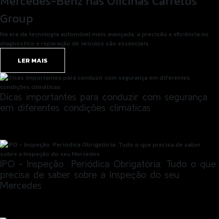
Mercedes-Benz nas Oficinas Carretos
Group
Na era da tecnologia automóvel mais avançada, a precisão e eficiência no
diagnóstico e reparação de veículos são essenciais.
LER MAIS
Dicas importantes para conduzir com segurança
em diferentes condições climáticas
LER MAIS
IPO - Inspeção Periódica Obrigatória: Tudo o que
precisa de saber sobre a Inspeção do seu
Mercedes
LER MAIS