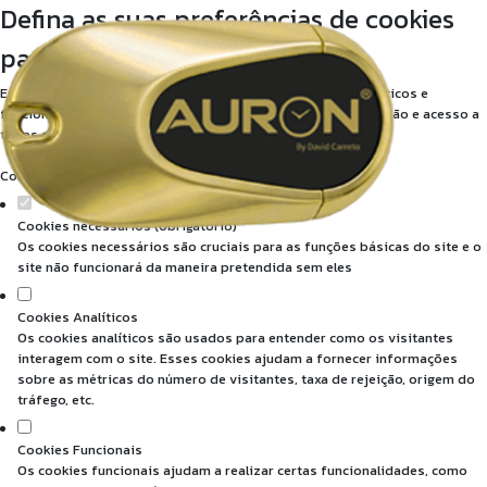
Defina as suas preferências de cookies
para este website.
Este website utiliza cookies estritamente necessários, analíticos e
funcionais, para lhe oferecer uma boa experiência de navegação e acesso a
todas as funcionalidades.
Consulte a nossa
política de privacidade e de Cookies
.
Cookies necessários (obrigatório)
Os cookies necessários são cruciais para as funções básicas do site e o
site não funcionará da maneira pretendida sem eles
Cookies Analíticos
Os cookies analíticos são usados para entender como os visitantes
interagem com o site. Esses cookies ajudam a fornecer informações
sobre as métricas do número de visitantes, taxa de rejeição, origem do
tráfego, etc.
Cookies Funcionais
Os cookies funcionais ajudam a realizar certas funcionalidades, como