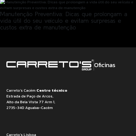
Manutenção Preventiva: Dicas que prolongam a
vida útil do seu veículo e evitam surpresas e
custos extra de manutenção
LER MAIS
Oficinas
Carreto’s Cacém
Centro técnico
Estrada de Paço de Arcos,
Alto da Bela Vista 77 Arm 1,
2735-340 Agualva-Cacém
Carreto’s Lisboa