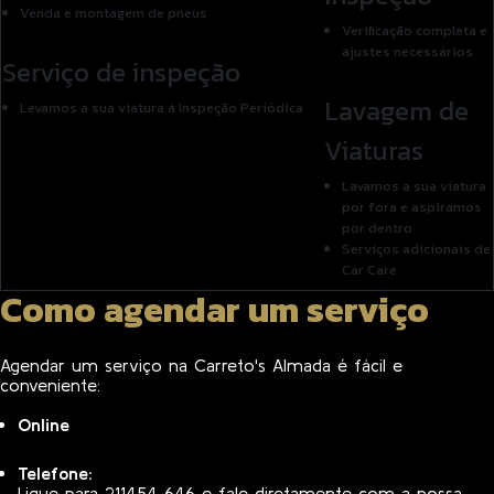
Venda e montagem de pneus
Verificação completa e
ajustes necessários
Serviço de inspeção
Lavagem de
Levamos a sua viatura á Inspeção Periódica
Viaturas
Lavamos a sua viatura
por fora e aspiramos
por dentro
Serviços adicionais de
Car Care
Como agendar um serviço
Agendar um serviço na Carreto's Almada é fácil e
conveniente:
Online
Telefone:
Ligue para 211454 646 e fale diretamente com a nossa