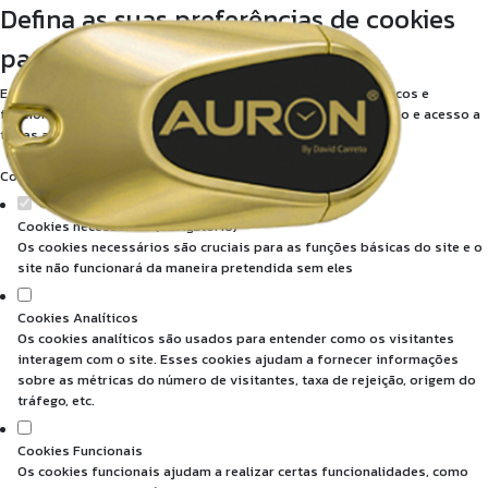
Defina as suas preferências de cookies
para este website.
Este website utiliza cookies estritamente necessários, analíticos e
funcionais, para lhe oferecer uma boa experiência de navegação e acesso a
todas as funcionalidades.
Consulte a nossa
política de privacidade e de Cookies
.
Cookies necessários (obrigatório)
Os cookies necessários são cruciais para as funções básicas do site e o
site não funcionará da maneira pretendida sem eles
Cookies Analíticos
Os cookies analíticos são usados para entender como os visitantes
interagem com o site. Esses cookies ajudam a fornecer informações
sobre as métricas do número de visitantes, taxa de rejeição, origem do
tráfego, etc.
Cookies Funcionais
Os cookies funcionais ajudam a realizar certas funcionalidades, como